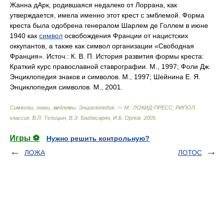
Жанна дАрк, родившаяся недалеко от Лоррана, как
утверждается, имела именно этот крест с эмблемой. Форма
креста была одобрена генералом Шарлем де Голлем в июне
1940 как
символ
освобождения Франции от нацистских
оккупантов, а также как символ организации «Свободная
Франция». Источ.: К. В. П. История развития формы креста:
Краткий курс православной ставрографии. М., 1997; Фоли Дж.
Энциклопедия знаков и символов. М., 1997; Шейнина Е. Я.
Энциклопедия символов. М., 2001.
Символы, знаки, эмблемы. Энциклопедия. — М.: ЛОКИД-ПРЕСС; РИПОЛ
классик
.
В.Л. Телицын, В.Э. Багдасарян, И.Б. Орлов
.
2005
.
Игры ⚽
Нужно решить контрольную?
ЛОЖА
ЛОТОС